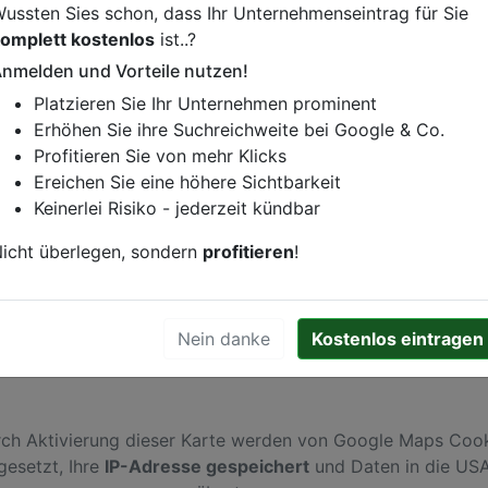
ussten Sies schon, dass Ihr Unternehmenseintrag für Sie
omplett kostenlos
ist..?
nmelden und Vorteile nutzen!
istung oder andere relevante Informationen hinzufügen?
Platzieren Sie Ihr Unternehmen prominent
ren. Gerne erweitern wir Ihren Firmeneintrag um Sonderang
Erhöhen Sie ihre Suchreichweite bei Google & Co.
h von Ihren Wettbewerbern abheben.
Profitieren Sie von mehr Klicks
Ereichen Sie eine höhere Sichtbarkeit
Keinerlei Risiko - jederzeit kündbar
2
in
Kiel
icht überlegen, sondern
profitieren
!
Nein danke
Kostenlos eintragen
ch Aktivierung dieser Karte werden von Google Maps Coo
gesetzt, Ihre
IP-Adresse gespeichert
und Daten in die US