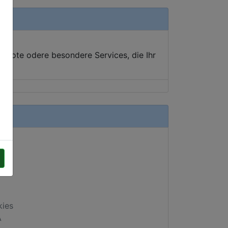
ebote odere besondere Services, die Ihr
kies
A