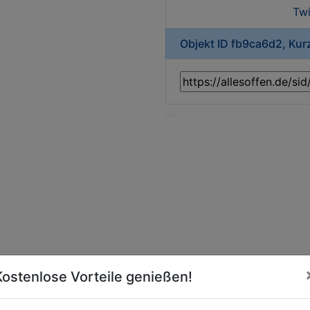
Twi
Objekt ID fb9ca6d2, Ku
Kostenlose Vorteile genießen!