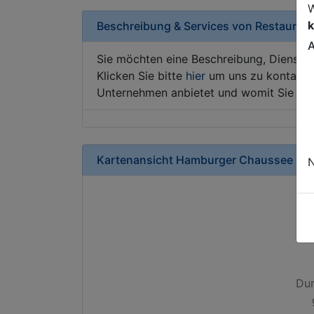
W
k
Beschreibung & Services von
Restaurant
A
Sie möchten eine Beschreibung, Dienstle
Klicken Sie bitte
hier
um uns zu kontaktie
Unternehmen anbietet und womit Sie sic
Kartenansicht
Hamburger Chaussee 35
N
Dur