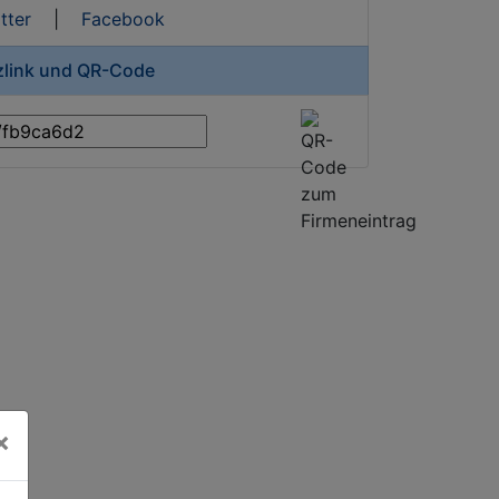
tter
|
Facebook
rzlink und QR-Code
×