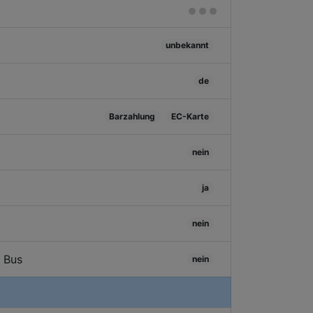
unbekannt
de
Barzahlung
EC-Karte
nein
ja
nein
/ Bus
nein