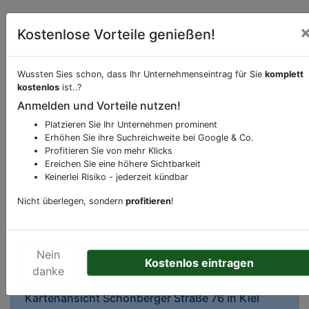
Kostenlose Vorteile genießen!
Wussten Sies schon, dass Ihr Unternehmenseintrag für Sie
komplett
kostenlos
ist..?
Beschreibung & Services von
Zahnarztpraxis
Anmelden und Vorteile nutzen!
Platzieren Sie Ihr Unternehmen prominent
Sie möchten eine Beschreibung, Dienstleistung
Erhöhen Sie ihre Suchreichweite bei Google & Co.
oder andere relevante Informationen hinzufügen?
Profitieren Sie von mehr Klicks
Ereichen Sie eine höhere Sichtbarkeit
Klicken Sie bitte
hier
um uns zu kontaktieren.
Keinerlei Risiko - jederzeit kündbar
Gerne erweitern wir Ihren Firmeneintrag um
Sonderangebote odere besondere Services, die
Nicht überlegen, sondern
profitieren
!
Ihr Unternehmen anbietet und womit Sie sich von
Ihren Wettbewerbern abheben.
Nein
Kostenlos eintragen
danke
Kartenansicht
Schönberger Straße 76
in
Kiel