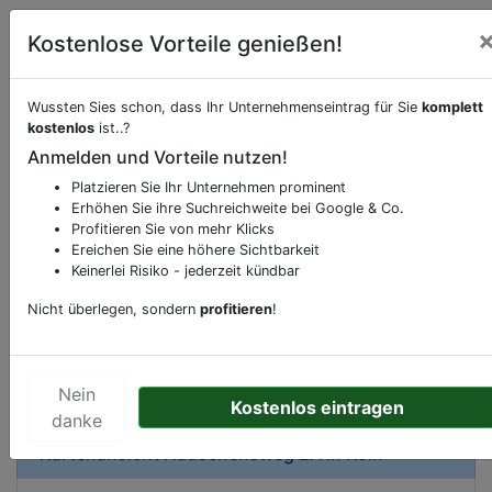
Kostenlose Vorteile genießen!
Wussten Sies schon, dass Ihr Unternehmenseintrag für Sie
komplett
kostenlos
ist..?
Beschreibung & Services von
Kneipe
Anmelden und Vorteile nutzen!
Platzieren Sie Ihr Unternehmen prominent
Sie möchten eine Beschreibung, Dienstleistung
Erhöhen Sie ihre Suchreichweite bei Google & Co.
oder andere relevante Informationen hinzufügen?
Profitieren Sie von mehr Klicks
Klicken Sie bitte
hier
um uns zu kontaktieren.
Ereichen Sie eine höhere Sichtbarkeit
Gerne erweitern wir Ihren Firmeneintrag um
Keinerlei Risiko - jederzeit kündbar
Sonderangebote odere besondere Services, die
Nicht überlegen, sondern
profitieren
!
Ihr Unternehmen anbietet und womit Sie sich von
Ihren Wettbewerbern abheben.
Nein
Kostenlos eintragen
danke
Kartenansicht
Häuschensweg 2A
in
Köln