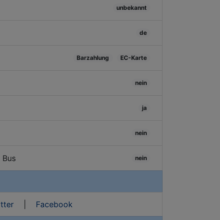
unbekannt
de
Barzahlung
EC-Karte
nein
ja
nein
/ Bus
nein
tter
|
Facebook