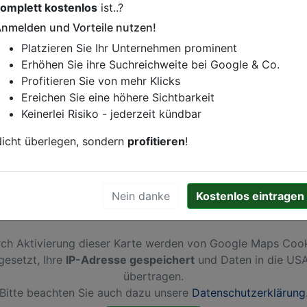
omplett kostenlos
ist..?
istung oder andere relevante Informationen hinzufügen?
nmelden und Vorteile nutzen!
ren. Gerne erweitern wir Ihren Firmeneintrag um Sonderang
Platzieren Sie Ihr Unternehmen prominent
h von Ihren Wettbewerbern abheben.
Erhöhen Sie ihre Suchreichweite bei Google & Co.
Profitieren Sie von mehr Klicks
Ereichen Sie eine höhere Sichtbarkeit
Keinerlei Risiko - jederzeit kündbar
m See
icht überlegen, sondern
profitieren
!
Nein danke
Kostenlos eintragen
ch Aktivierung dieser Karte werden von Google Maps Coo
gesetzt, Ihre
IP-Adresse gespeichert
und Daten in die US
übertragen.
Bitte beachten Sie auch dazu unsere
Datenschutzerklärung