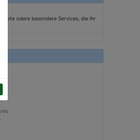
ebote odere besondere Services, die Ihr
kies
A
.