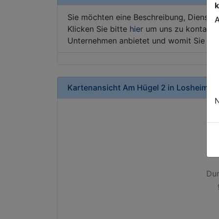
k
Sie möchten eine Beschreibung, Dienstle
A
Klicken Sie bitte
hier
um uns zu kontaktie
Unternehmen anbietet und womit Sie sic
Kartenansicht
Am Hügel 2
in
Losheim a
N
Dur