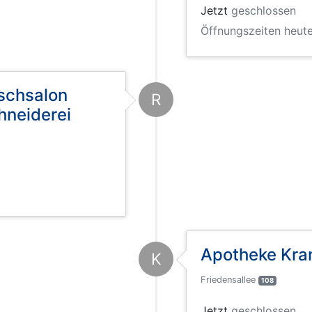
Jetzt
geschlossen
Öffnungszeiten heute
schsalon
R
hneiderei
Apotheke Kra
K
Friedensallee
108
Jetzt
geschlossen