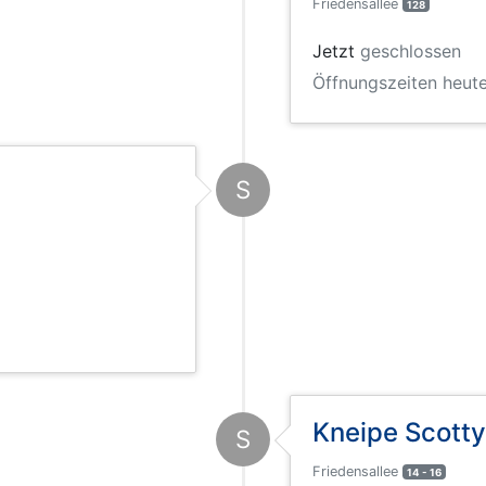
Friedensallee
128
Jetzt
geschlossen
Öffnungszeiten heute
S
Kneipe Scott
S
Friedensallee
14 - 16