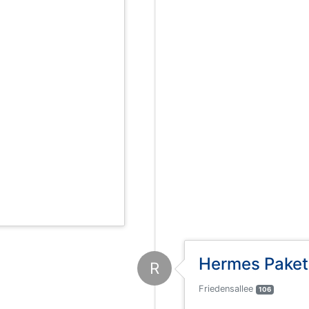
Hermes Pakets
R
Friedensallee
106