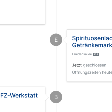
Spirituosenla
E
Getränkemark
Friedensallee
128
Jetzt
geschlossen
Öffnungszeiten heute
KFZ-Werkstatt
B