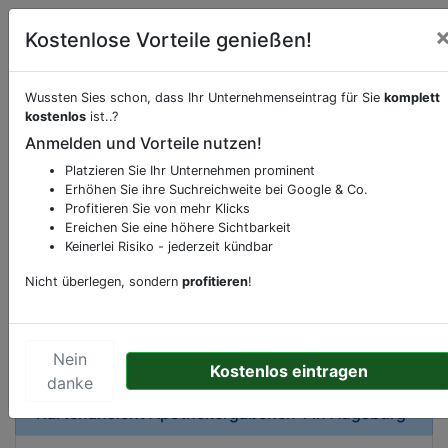
Kostenlose Vorteile genießen!
Wussten Sies schon, dass Ihr Unternehmenseintrag für Sie
komplett
kostenlos
ist..?
Beschreibung & Services von
Frisör
Anmelden und Vorteile nutzen!
Platzieren Sie Ihr Unternehmen prominent
Sie möchten eine Beschreibung, Dienstleistung
Erhöhen Sie ihre Suchreichweite bei Google & Co.
oder andere relevante Informationen hinzufügen?
Profitieren Sie von mehr Klicks
Klicken Sie bitte
hier
um uns zu kontaktieren.
Ereichen Sie eine höhere Sichtbarkeit
Gerne erweitern wir Ihren Firmeneintrag um
Keinerlei Risiko - jederzeit kündbar
Sonderangebote odere besondere Services, die
Nicht überlegen, sondern
profitieren
!
Ihr Unternehmen anbietet und womit Sie sich von
Ihren Wettbewerbern abheben.
Nein
Kostenlos eintragen
danke
Kartenansicht
Apothekergäßchen 1
in
Augsburg