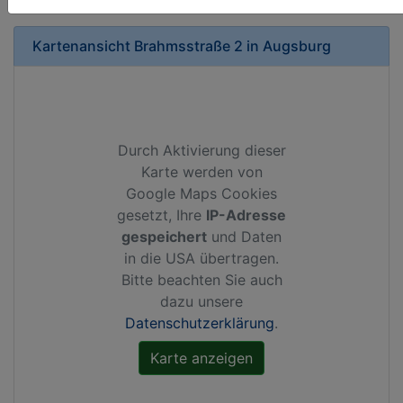
Kartenansicht
Brahmsstraße 2
in
Augsburg
Durch Aktivierung dieser
Karte werden von
Google Maps Cookies
gesetzt, Ihre
IP-Adresse
gespeichert
und Daten
in die USA übertragen.
Bitte beachten Sie auch
dazu unsere
Datenschutzerklärung
.