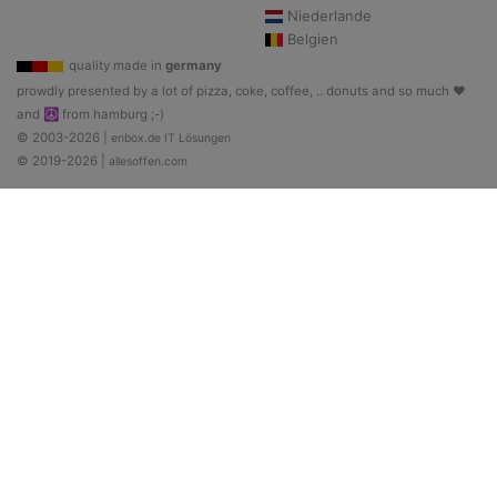
Niederlande
Belgien
quality made in
germany
prowdly presented by a lot of pizza, coke, coffee, .. donuts and so much ♥
and ☮ from hamburg ;-)
© 2003-2026 |
enbox.de IT Lösungen
© 2019-2026 |
allesoffen.com