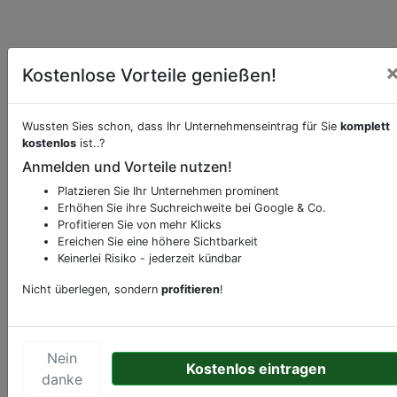
Kostenlose Vorteile genießen!
Wussten Sies schon, dass Ihr Unternehmenseintrag für Sie
komplett
kostenlos
ist..?
Anmelden und Vorteile nutzen!
Beschreibung & Services von
Metzgerei-
Fleischerei-Schlachterei
Platzieren Sie Ihr Unternehmen prominent
Erhöhen Sie ihre Suchreichweite bei Google & Co.
Profitieren Sie von mehr Klicks
Sie möchten eine Beschreibung, Dienstleistung
Ereichen Sie eine höhere Sichtbarkeit
oder andere relevante Informationen hinzufügen?
Keinerlei Risiko - jederzeit kündbar
Klicken Sie bitte
hier
um uns zu kontaktieren.
Nicht überlegen, sondern
profitieren
!
Gerne erweitern wir Ihren Firmeneintrag um
Sonderangebote odere besondere Services, die
Ihr Unternehmen anbietet und womit Sie sich von
Ihren Wettbewerbern abheben.
Nein
Kostenlos eintragen
danke