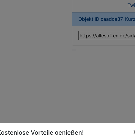
Twi
Objekt ID caadca37, Kur
Kostenlose Vorteile genießen!