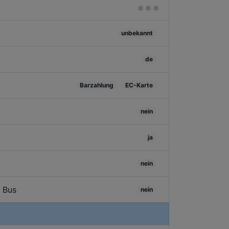
unbekannt
de
Barzahlung
EC-Karte
nein
ja
nein
/ Bus
nein