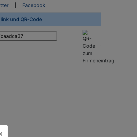
tter
|
Facebook
zlink und QR-Code
×