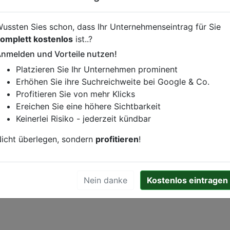
Essen online bei
Chicken & More bestellen
ussten Sies schon, dass Ihr Unternehmenseintrag für Sie
omplett kostenlos
ist..?
inebestellung vornehmen, klicken Sie den folgenden Link.
nmelden und Vorteile nutzen!
Platzieren Sie Ihr Unternehmen prominent
Erhöhen Sie ihre Suchreichweite bei Google & Co.
Profitieren Sie von mehr Klicks
istung oder andere relevante Informationen hinzufügen?
Ereichen Sie eine höhere Sichtbarkeit
ren. Gerne erweitern wir Ihren Firmeneintrag um Sonderang
Keinerlei Risiko - jederzeit kündbar
h von Ihren Wettbewerbern abheben.
icht überlegen, sondern
profitieren
!
Augsburg
Nein danke
Kostenlos eintragen