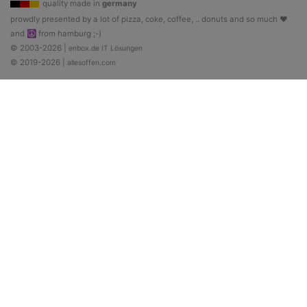
quality made in
germany
prowdly presented by a lot of pizza, coke, coffee, .. donuts and so much ♥
and ☮ from hamburg ;-)
© 2003-2026 |
enbox.de IT Lösungen
© 2019-2026 |
allesoffen.com