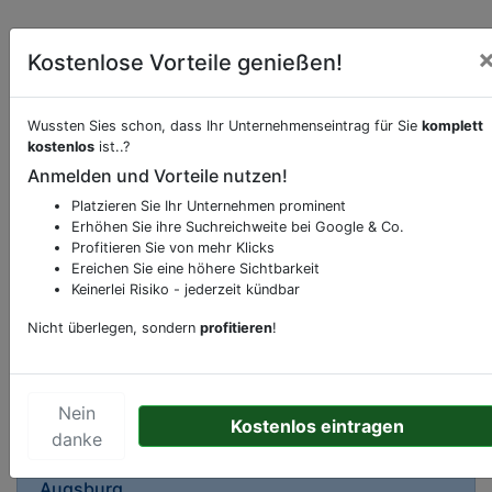
Kostenlose Vorteile genießen!
Wussten Sies schon, dass Ihr Unternehmenseintrag für Sie
komplett
Beschreibung & Services von
Wäscherei-
kostenlos
ist..?
Reinigung-Waschsalon
Anmelden und Vorteile nutzen!
Sie möchten eine Beschreibung, Dienstleistung
Platzieren Sie Ihr Unternehmen prominent
Erhöhen Sie ihre Suchreichweite bei Google & Co.
oder andere relevante Informationen hinzufügen?
Profitieren Sie von mehr Klicks
Klicken Sie bitte
hier
um uns zu kontaktieren.
Ereichen Sie eine höhere Sichtbarkeit
Gerne erweitern wir Ihren Firmeneintrag um
Keinerlei Risiko - jederzeit kündbar
Sonderangebote odere besondere Services, die
Nicht überlegen, sondern
profitieren
!
Ihr Unternehmen anbietet und womit Sie sich von
Ihren Wettbewerbern abheben.
Nein
Kostenlos eintragen
danke
Kartenansicht
Donauwörther Straße 137
in
Augsburg