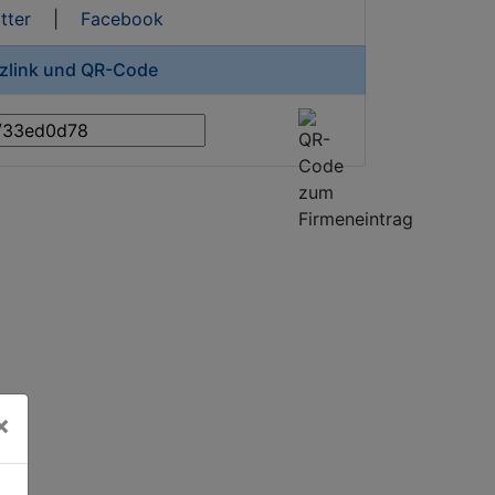
tter
|
Facebook
rzlink und QR-Code
×