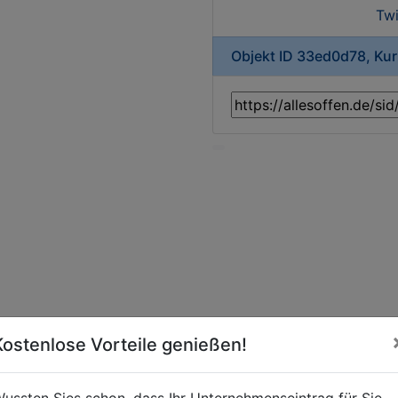
Twi
Objekt ID 33ed0d78, Ku
Kostenlose Vorteile genießen!
ussten Sies schon, dass Ihr Unternehmenseintrag für Sie