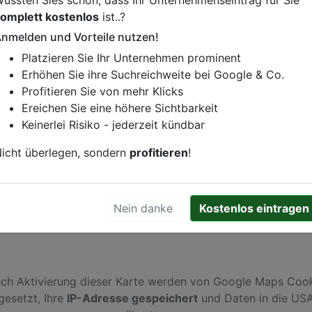
omplett kostenlos
ist..?
s
nmelden und Vorteile nutzen!
Platzieren Sie Ihr Unternehmen prominent
istung oder andere relevante Informationen hinzufügen?
Erhöhen Sie ihre Suchreichweite bei Google & Co.
ren. Gerne erweitern wir Ihren Firmeneintrag um Sonderang
Profitieren Sie von mehr Klicks
h von Ihren Wettbewerbern abheben.
Ereichen Sie eine höhere Sichtbarkeit
Keinerlei Risiko - jederzeit kündbar
icht überlegen, sondern
profitieren
!
raße 6-10
in
Augsburg
Nein danke
Kostenlos eintragen
ch Aktivierung dieser Karte werden von Google Maps Coo
gesetzt, Ihre
IP-Adresse gespeichert
und Daten in die US