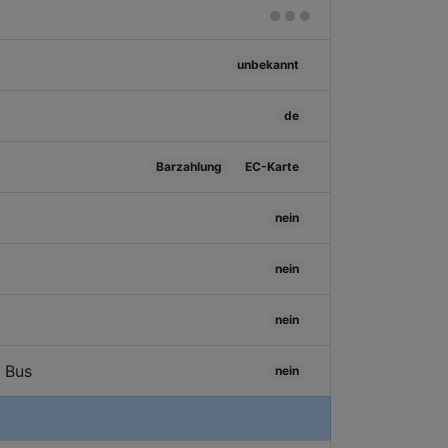
unbekannt
de
Barzahlung
EC-Karte
nein
nein
nein
/ Bus
nein