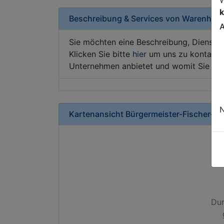
k
Beschreibung & Services von
Warenhau
A
Sie möchten eine Beschreibung, Dienstle
Klicken Sie bitte
hier
um uns zu kontaktie
Unternehmen anbietet und womit Sie sic
N
Kartenansicht
Bürgermeister-Fischer-St
Dur