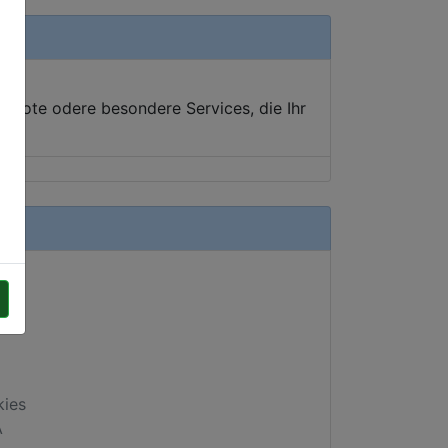
ebote odere besondere Services, die Ihr
kies
A