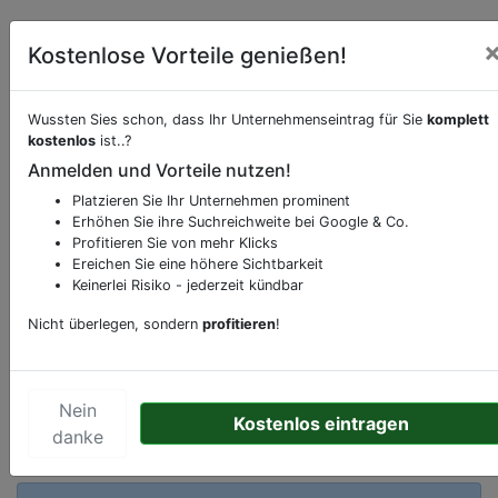
Kostenlose Vorteile genießen!
Wussten Sies schon, dass Ihr Unternehmenseintrag für Sie
komplett
kostenlos
ist..?
Anmelden und Vorteile nutzen!
Beschreibung & Services von
Bank-Geldinstitut
Platzieren Sie Ihr Unternehmen prominent
Erhöhen Sie ihre Suchreichweite bei Google & Co.
Sie möchten eine Beschreibung, Dienstleistung
Profitieren Sie von mehr Klicks
Ereichen Sie eine höhere Sichtbarkeit
oder andere relevante Informationen hinzufügen?
Keinerlei Risiko - jederzeit kündbar
Klicken Sie bitte
hier
um uns zu kontaktieren.
Gerne erweitern wir Ihren Firmeneintrag um
Nicht überlegen, sondern
profitieren
!
Sonderangebote odere besondere Services, die
Ihr Unternehmen anbietet und womit Sie sich von
Ihren Wettbewerbern abheben.
Nein
Kostenlos eintragen
danke