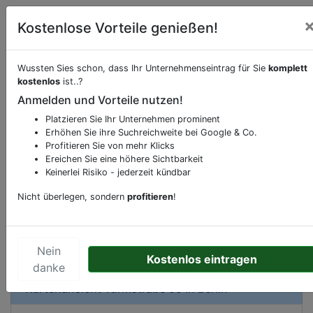
Kostenlose Vorteile genießen!
Wussten Sies schon, dass Ihr Unternehmenseintrag für Sie
komplett
kostenlos
ist..?
Beschreibung & Services von
Drogerie
Anmelden und Vorteile nutzen!
Platzieren Sie Ihr Unternehmen prominent
Sie möchten eine Beschreibung, Dienstleistung
Erhöhen Sie ihre Suchreichweite bei Google & Co.
oder andere relevante Informationen hinzufügen?
Profitieren Sie von mehr Klicks
Klicken Sie bitte
hier
um uns zu kontaktieren.
Ereichen Sie eine höhere Sichtbarkeit
Gerne erweitern wir Ihren Firmeneintrag um
Keinerlei Risiko - jederzeit kündbar
Sonderangebote odere besondere Services, die
Nicht überlegen, sondern
profitieren
!
Ihr Unternehmen anbietet und womit Sie sich von
Ihren Wettbewerbern abheben.
Nein
Kostenlos eintragen
danke
Kartenansicht
Turmstraße 59
in
Berlin