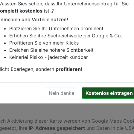
ussten Sies schon, dass Ihr Unternehmenseintrag für Sie
omplett kostenlos
ist..?
nmelden und Vorteile nutzen!
istung oder andere relevante Informationen hinzufügen?
Platzieren Sie Ihr Unternehmen prominent
ren. Gerne erweitern wir Ihren Firmeneintrag um Sonderang
Erhöhen Sie ihre Suchreichweite bei Google & Co.
h von Ihren Wettbewerbern abheben.
Profitieren Sie von mehr Klicks
Ereichen Sie eine höhere Sichtbarkeit
Keinerlei Risiko - jederzeit kündbar
n
icht überlegen, sondern
profitieren
!
Nein danke
Kostenlos eintragen
ch Aktivierung dieser Karte werden von Google Maps Coo
gesetzt, Ihre
IP-Adresse gespeichert
und Daten in die US