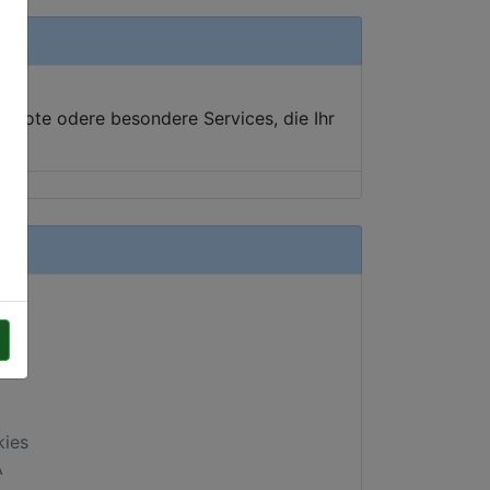
ebote odere besondere Services, die Ihr
kies
A