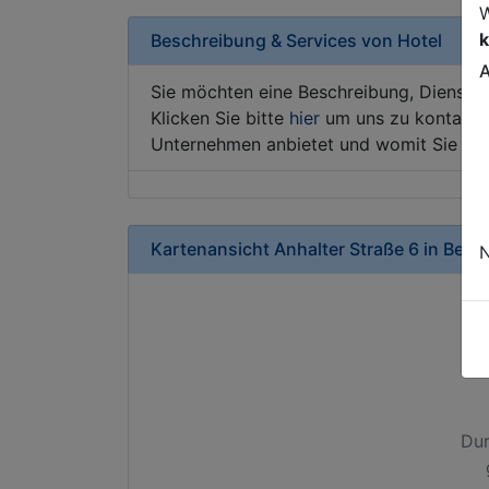
W
k
Beschreibung & Services von
Hotel
A
Sie möchten eine Beschreibung, Dienstle
Klicken Sie bitte
hier
um uns zu kontaktie
Unternehmen anbietet und womit Sie sic
Kartenansicht
Anhalter Straße 6
in
Berli
N
Dur