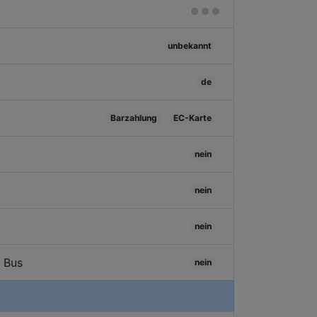
unbekannt
de
Barzahlung
EC-Karte
nein
nein
nein
/ Bus
nein