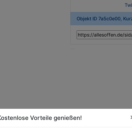
Twi
Objekt ID 7a5c0e00, Ku
Kostenlose Vorteile genießen!