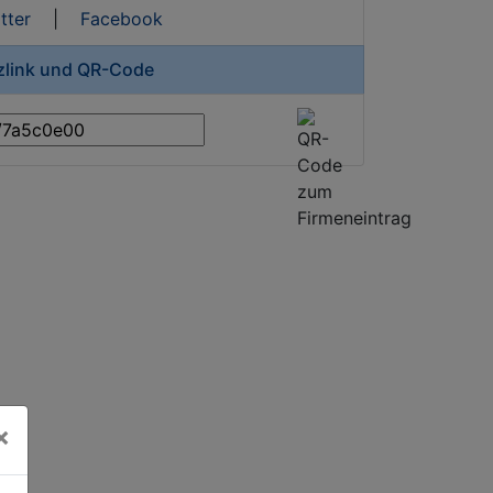
tter
|
Facebook
rzlink und QR-Code
×