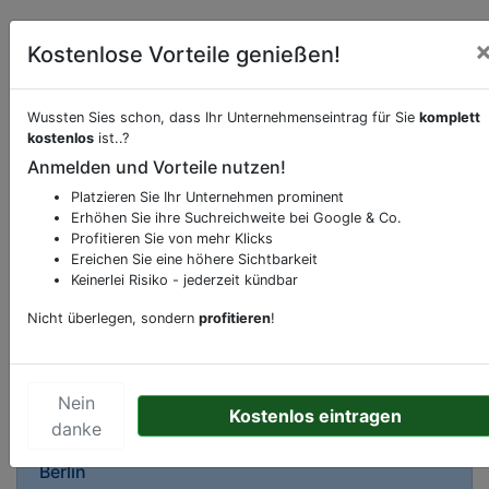
Kostenlose Vorteile genießen!
Wussten Sies schon, dass Ihr Unternehmenseintrag für Sie
komplett
Beschreibung & Services von
Hotel
kostenlos
ist..?
Anmelden und Vorteile nutzen!
Sie möchten eine Beschreibung, Dienstleistung
Platzieren Sie Ihr Unternehmen prominent
oder andere relevante Informationen hinzufügen?
Erhöhen Sie ihre Suchreichweite bei Google & Co.
Profitieren Sie von mehr Klicks
Klicken Sie bitte
hier
um uns zu kontaktieren.
Ereichen Sie eine höhere Sichtbarkeit
Gerne erweitern wir Ihren Firmeneintrag um
Keinerlei Risiko - jederzeit kündbar
Sonderangebote odere besondere Services, die
Ihr Unternehmen anbietet und womit Sie sich von
Nicht überlegen, sondern
profitieren
!
Ihren Wettbewerbern abheben.
Nein
Kostenlos eintragen
danke
Kartenansicht
Brandenburgische Straße 11
in
Berlin