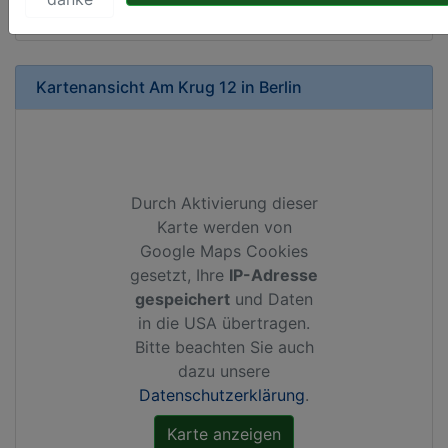
Kartenansicht
Am Krug 12
in
Berlin
Durch Aktivierung dieser
Karte werden von
Google Maps Cookies
gesetzt, Ihre
IP-Adresse
gespeichert
und Daten
in die USA übertragen.
Bitte beachten Sie auch
dazu unsere
Datenschutzerklärung
.