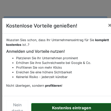
Essen online bei
Heidekrug bestellen
Kostenlose Vorteile genießen!
Möchten Sie eine Onlinebestellung vornehmen,
klicken Sie den folgenden Link.
Wussten Sies schon, dass Ihr Unternehmenseintrag für Sie
komplett
kostenlos
ist..?
Hier Essen bestellen
Anmelden und Vorteile nutzen!
Platzieren Sie Ihr Unternehmen prominent
Beschreibung & Services von
Restaurant
Erhöhen Sie ihre Suchreichweite bei Google & Co.
Profitieren Sie von mehr Klicks
Ereichen Sie eine höhere Sichtbarkeit
Sie möchten eine Beschreibung, Dienstleistung
Keinerlei Risiko - jederzeit kündbar
oder andere relevante Informationen hinzufügen?
Klicken Sie bitte
hier
um uns zu kontaktieren.
Nicht überlegen, sondern
profitieren
!
Gerne erweitern wir Ihren Firmeneintrag um
Sonderangebote odere besondere Services, die
Ihr Unternehmen anbietet und womit Sie sich von
Nein
Kostenlos eintragen
Ihren Wettbewerbern abheben.
danke