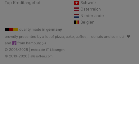
Top Kreditangebot
Schweiz
Österreich
Niederlande
Belgien
quality made in
germany
prowdly presented by a lot of pizza, coke, coffee, .. donuts and so much ♥
and ☮ from hamburg ;-)
© 2003-2026 |
enbox.de IT Lösungen
© 2019-2026 |
allesoffen.com