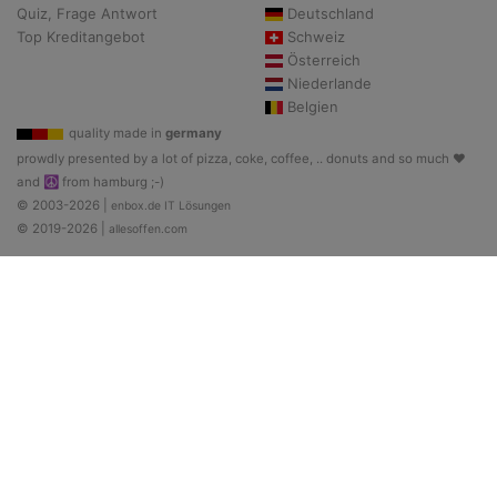
Quiz, Frage Antwort
Deutschland
Top Kreditangebot
Schweiz
Österreich
Niederlande
Belgien
quality made in
germany
prowdly presented by a lot of pizza, coke, coffee, .. donuts and so much ♥
and ☮ from hamburg ;-)
© 2003-2026 |
enbox.de IT Lösungen
© 2019-2026 |
allesoffen.com