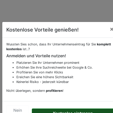
Kostenlose Vorteile genießen!
Essen online bei
Mommsen-Eck bestellen
Wussten Sies schon, dass Ihr Unternehmenseintrag für Sie
komplett
Möchten Sie eine Onlinebestellung vornehmen,
kostenlos
ist..?
klicken Sie den folgenden Link.
Anmelden und Vorteile nutzen!
Hier Essen bestellen
Platzieren Sie Ihr Unternehmen prominent
Erhöhen Sie ihre Suchreichweite bei Google & Co.
Profitieren Sie von mehr Klicks
Beschreibung & Services von
Restaurant
Ereichen Sie eine höhere Sichtbarkeit
Keinerlei Risiko - jederzeit kündbar
Sie möchten eine Beschreibung, Dienstleistung
Nicht überlegen, sondern
profitieren
!
oder andere relevante Informationen hinzufügen?
Klicken Sie bitte
hier
um uns zu kontaktieren.
Gerne erweitern wir Ihren Firmeneintrag um
Nein
Sonderangebote odere besondere Services, die