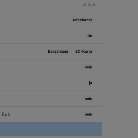
unbekannt
de
Barzahlung
EC-Karte
nein
ja
nein
/ Bus
nein