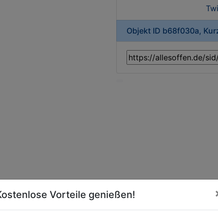
Twi
Objekt ID b68f030a, Ku
Kostenlose Vorteile genießen!