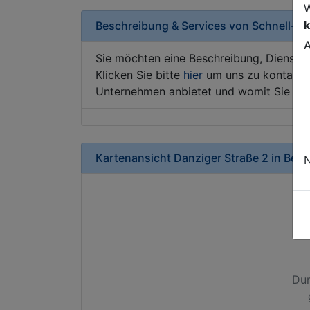
W
k
Beschreibung & Services von
Schnell-Re
A
Sie möchten eine Beschreibung, Dienstle
Klicken Sie bitte
hier
um uns zu kontaktie
Unternehmen anbietet und womit Sie sic
Kartenansicht
Danziger Straße 2
in
Berli
N
Dur