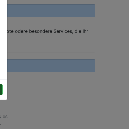
ebote odere besondere Services, die Ihr
kies
A