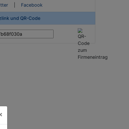
tter
|
Facebook
rzlink und QR-Code
×