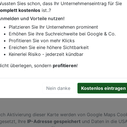
ussten Sies schon, dass Ihr Unternehmenseintrag für Sie
omplett kostenlos
ist..?
staurant-Imbiss
nmelden und Vorteile nutzen!
istung oder andere relevante Informationen hinzufügen?
Platzieren Sie Ihr Unternehmen prominent
ren. Gerne erweitern wir Ihren Firmeneintrag um Sonderang
Erhöhen Sie ihre Suchreichweite bei Google & Co.
h von Ihren Wettbewerbern abheben.
Profitieren Sie von mehr Klicks
Ereichen Sie eine höhere Sichtbarkeit
Keinerlei Risiko - jederzeit kündbar
n
icht überlegen, sondern
profitieren
!
Nein danke
Kostenlos eintragen
ch Aktivierung dieser Karte werden von Google Maps Coo
gesetzt, Ihre
IP-Adresse gespeichert
und Daten in die US