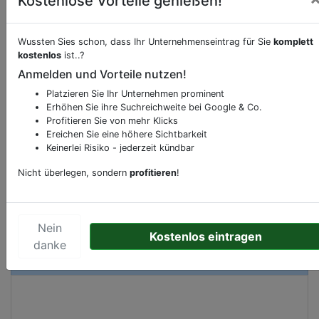
Kostenlose Vorteile genießen!
Wussten Sies schon, dass Ihr Unternehmenseintrag für Sie
komplett
Beschreibung & Services von
Strandbad
kostenlos
ist..?
Anmelden und Vorteile nutzen!
Sie möchten eine Beschreibung, Dienstleistung
Platzieren Sie Ihr Unternehmen prominent
oder andere relevante Informationen hinzufügen?
Erhöhen Sie ihre Suchreichweite bei Google & Co.
Profitieren Sie von mehr Klicks
Klicken Sie bitte
hier
um uns zu kontaktieren.
Ereichen Sie eine höhere Sichtbarkeit
Gerne erweitern wir Ihren Firmeneintrag um
Keinerlei Risiko - jederzeit kündbar
Sonderangebote odere besondere Services, die
Ihr Unternehmen anbietet und womit Sie sich von
Nicht überlegen, sondern
profitieren
!
Ihren Wettbewerbern abheben.
Nein
Kostenlos eintragen
danke
Kartenansicht
Wannseebadweg 25
in
Berlin