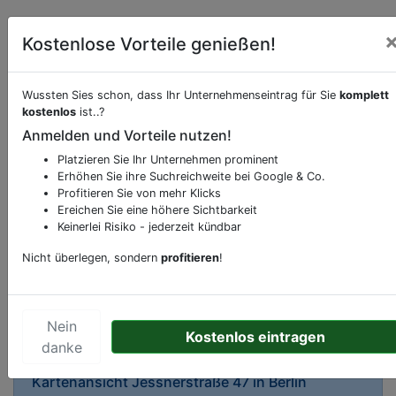
Kostenlose Vorteile genießen!
Wussten Sies schon, dass Ihr Unternehmenseintrag für Sie
komplett
kostenlos
ist..?
Beschreibung & Services von
Supermarkt
Anmelden und Vorteile nutzen!
Platzieren Sie Ihr Unternehmen prominent
Sie möchten eine Beschreibung, Dienstleistung
Erhöhen Sie ihre Suchreichweite bei Google & Co.
oder andere relevante Informationen hinzufügen?
Profitieren Sie von mehr Klicks
Ereichen Sie eine höhere Sichtbarkeit
Klicken Sie bitte
hier
um uns zu kontaktieren.
Keinerlei Risiko - jederzeit kündbar
Gerne erweitern wir Ihren Firmeneintrag um
Sonderangebote odere besondere Services, die
Nicht überlegen, sondern
profitieren
!
Ihr Unternehmen anbietet und womit Sie sich von
Ihren Wettbewerbern abheben.
Nein
Kostenlos eintragen
danke
Kartenansicht
Jessnerstraße 47
in
Berlin