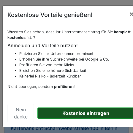
Kostenlose Vorteile genießen!
Wussten Sies schon, dass Ihr Unternehmenseintrag für Sie
komplett
kostenlos
ist..?
Beschreibung & Services von
Supermarkt
Anmelden und Vorteile nutzen!
Platzieren Sie Ihr Unternehmen prominent
Sie möchten eine Beschreibung, Dienstleistung
Erhöhen Sie ihre Suchreichweite bei Google & Co.
oder andere relevante Informationen hinzufügen?
Profitieren Sie von mehr Klicks
Ereichen Sie eine höhere Sichtbarkeit
Klicken Sie bitte
hier
um uns zu kontaktieren.
Keinerlei Risiko - jederzeit kündbar
Gerne erweitern wir Ihren Firmeneintrag um
Sonderangebote odere besondere Services, die
Nicht überlegen, sondern
profitieren
!
Ihr Unternehmen anbietet und womit Sie sich von
Ihren Wettbewerbern abheben.
Nein
Kostenlos eintragen
danke
Kartenansicht
Scharnweberstraße 100
in
Berlin