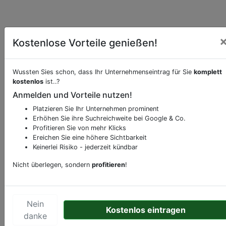
Kostenlose Vorteile genießen!
Wussten Sies schon, dass Ihr Unternehmenseintrag für Sie
komplett
kostenlos
ist..?
Anmelden und Vorteile nutzen!
Beschreibung & Services von
Theater-Oper-
Schauspielhaus
Platzieren Sie Ihr Unternehmen prominent
Erhöhen Sie ihre Suchreichweite bei Google & Co.
Profitieren Sie von mehr Klicks
Sie möchten eine Beschreibung, Dienstleistung
Ereichen Sie eine höhere Sichtbarkeit
oder andere relevante Informationen hinzufügen?
Keinerlei Risiko - jederzeit kündbar
Klicken Sie bitte
hier
um uns zu kontaktieren.
Nicht überlegen, sondern
profitieren
!
Gerne erweitern wir Ihren Firmeneintrag um
Sonderangebote odere besondere Services, die
Ihr Unternehmen anbietet und womit Sie sich von
Ihren Wettbewerbern abheben.
Nein
Kostenlos eintragen
danke