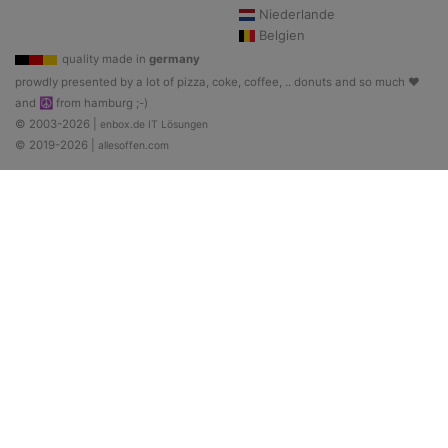
Niederlande
Belgien
quality made in
germany
prowdly presented by a lot of pizza, coke, coffee, .. donuts and so much ♥
and ☮ from hamburg ;-)
© 2003-2026 |
enbox.de IT Lösungen
© 2019-2026 |
allesoffen.com