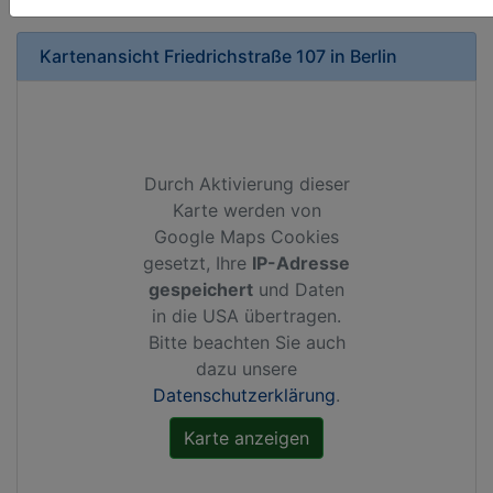
Kartenansicht
Friedrichstraße 107
in
Berlin
Durch Aktivierung dieser
Karte werden von
Google Maps Cookies
gesetzt, Ihre
IP-Adresse
gespeichert
und Daten
in die USA übertragen.
Bitte beachten Sie auch
dazu unsere
Datenschutzerklärung
.