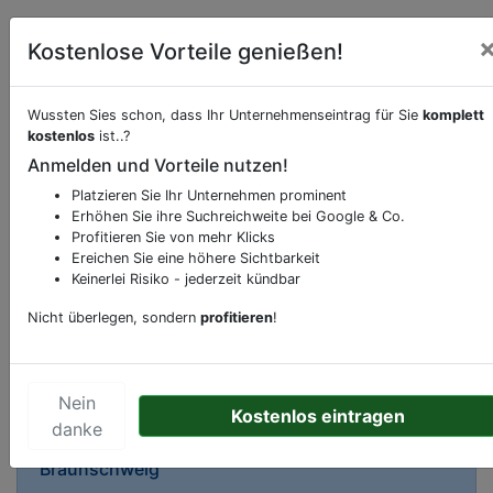
Kostenlose Vorteile genießen!
Wussten Sies schon, dass Ihr Unternehmenseintrag für Sie
komplett
Beschreibung & Services von
Bank-Geldinstitut
kostenlos
ist..?
Anmelden und Vorteile nutzen!
Sie möchten eine Beschreibung, Dienstleistung
Platzieren Sie Ihr Unternehmen prominent
oder andere relevante Informationen hinzufügen?
Erhöhen Sie ihre Suchreichweite bei Google & Co.
Klicken Sie bitte
hier
um uns zu kontaktieren.
Profitieren Sie von mehr Klicks
Ereichen Sie eine höhere Sichtbarkeit
Gerne erweitern wir Ihren Firmeneintrag um
Keinerlei Risiko - jederzeit kündbar
Sonderangebote odere besondere Services, die
Ihr Unternehmen anbietet und womit Sie sich von
Nicht überlegen, sondern
profitieren
!
Ihren Wettbewerbern abheben.
Nein
Kostenlos eintragen
danke
Kartenansicht
Wittenbergstraße 6
in
Braunschweig