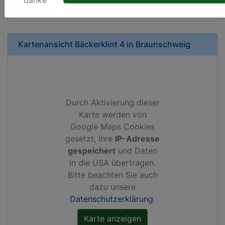
Kartenansicht
Bäckerklint 4
in
Braunschweig
Durch Aktivierung dieser
Karte werden von
Google Maps Cookies
gesetzt, Ihre
IP-Adresse
gespeichert
und Daten
in die USA übertragen.
Bitte beachten Sie auch
dazu unsere
Datenschutzerklärung
.