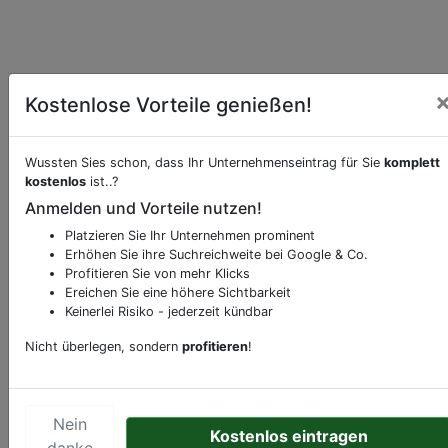
Kostenlose Vorteile genießen!
Wussten Sies schon, dass Ihr Unternehmenseintrag für Sie
komplett
kostenlos
ist..?
Anmelden und Vorteile nutzen!
Beschreibung & Services von
Fahrradgeschäft-
Platzieren Sie Ihr Unternehmen prominent
Fahrradwerkstatt-Fahrradverleih-Fahrradservice
Erhöhen Sie ihre Suchreichweite bei Google & Co.
Profitieren Sie von mehr Klicks
Ereichen Sie eine höhere Sichtbarkeit
Sie möchten eine Beschreibung, Dienstleistung
Keinerlei Risiko - jederzeit kündbar
oder andere relevante Informationen hinzufügen?
Klicken Sie bitte
hier
um uns zu kontaktieren.
Nicht überlegen, sondern
profitieren
!
Gerne erweitern wir Ihren Firmeneintrag um
Sonderangebote odere besondere Services, die
Ihr Unternehmen anbietet und womit Sie sich von
Nein
Kostenlos eintragen
Ihren Wettbewerbern abheben.
danke