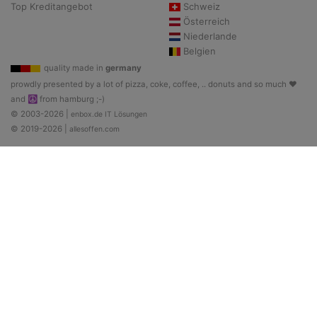
Top Kreditangebot
Schweiz
Österreich
Niederlande
Belgien
quality made in
germany
prowdly presented by a lot of pizza, coke, coffee, .. donuts and so much ♥
and ☮ from hamburg ;-)
© 2003-2026 |
enbox.de IT Lösungen
© 2019-2026 |
allesoffen.com