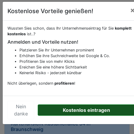
Kostenlose Vorteile genießen!
Wussten Sies schon, dass Ihr Unternehmenseintrag für Sie
komplett
kostenlos
ist..?
Beschreibung & Services von
Kiosk
Anmelden und Vorteile nutzen!
Platzieren Sie Ihr Unternehmen prominent
Sie möchten eine Beschreibung, Dienstleistung
Erhöhen Sie ihre Suchreichweite bei Google & Co.
oder andere relevante Informationen hinzufügen?
Profitieren Sie von mehr Klicks
Klicken Sie bitte
hier
um uns zu kontaktieren.
Ereichen Sie eine höhere Sichtbarkeit
Gerne erweitern wir Ihren Firmeneintrag um
Keinerlei Risiko - jederzeit kündbar
Sonderangebote odere besondere Services, die
Nicht überlegen, sondern
profitieren
!
Ihr Unternehmen anbietet und womit Sie sich von
Ihren Wettbewerbern abheben.
Nein
Kostenlos eintragen
danke
Kartenansicht
Kastanienallee 34
in
Braunschweig