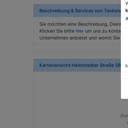
W
k
Beschreibung & Services von
Tankstelle
A
Sie möchten eine Beschreibung, Dienstle
Klicken Sie bitte
hier
um uns zu kontaktie
Unternehmen anbietet und womit Sie sic
Kartenansicht
Helmstedter Straße 56
in
N
Dur