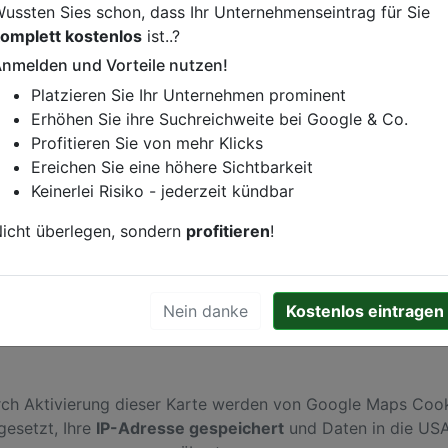
ussten Sies schon, dass Ihr Unternehmenseintrag für Sie
omplett kostenlos
ist..?
nmelden und Vorteile nutzen!
istung oder andere relevante Informationen hinzufügen?
Platzieren Sie Ihr Unternehmen prominent
ren. Gerne erweitern wir Ihren Firmeneintrag um Sonderang
Erhöhen Sie ihre Suchreichweite bei Google & Co.
h von Ihren Wettbewerbern abheben.
Profitieren Sie von mehr Klicks
Ereichen Sie eine höhere Sichtbarkeit
Keinerlei Risiko - jederzeit kündbar
Braunschweig
icht überlegen, sondern
profitieren
!
Nein danke
Kostenlos eintragen
ch Aktivierung dieser Karte werden von Google Maps Coo
gesetzt, Ihre
IP-Adresse gespeichert
und Daten in die US