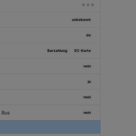
unbekannt
de
Barzahlung
EC-Karte
nein
ja
nein
/ Bus
nein