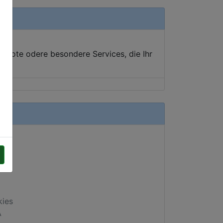
ebote odere besondere Services, die Ihr
kies
A