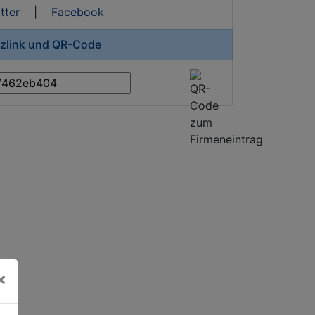
tter
|
Facebook
rzlink und QR-Code
×